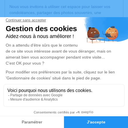
Nous vous invitons à utiliser cet espace pour laisser vos
condoléances, partager des photos souvenirs, une
anecdote ou exprimer vos pensées à travers des poèmes
ou des textes. Cet endroit est un lieu d'expression dédié à
honorer la mémoire de Stéphane MAITRE.
Un service de plantation d’arbre hommage est
disponible
ici
.
Je rends hommage
Cérémonie religieuse
mardi 16 juin 2026 à 15h00
Eglise Saint-Lubin de Villebarou
Rue des Mézières
41000 Villebarou
57
Faire-part
Hommages
Je rends hommage