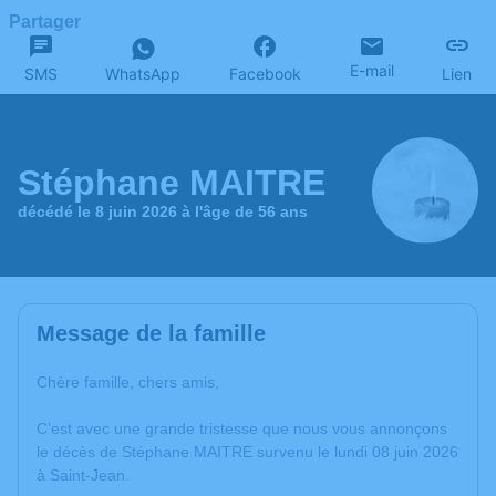
Partager
E-mail
SMS
WhatsApp
Facebook
Lien
Stéphane MAITRE
décédé le 8 juin 2026 à l'âge de 56 ans
Message de la famille
Chère famille, chers amis,
C’est avec une grande tristesse que nous vous annonçons
le décès de Stéphane MAITRE survenu le lundi 08 juin 2026
à Saint-Jean.