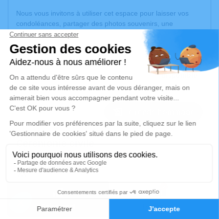
Nous vous invitons à utiliser cet espace pour laisser vos
condoléances, partager des photos souvenirs, une
anecdote ou exprimer vos pensées à travers des poèmes
ou des textes. Cet endroit est un lieu d'expression dédié à
honorer la mémoire de Rose France SANCHEZ.
Un service de plantation d’arbre hommage est
disponible
ici
.
Je rends hommage
Cérémonie civile
jeudi 04 décembre 2025 à 10h00
Crématorium d'Albi
16 Route de Millau
7
81000 Albi
Faire-part
Hommages
Je rends hommage