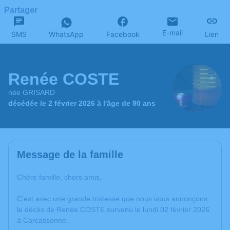
Partager
E-mail
SMS
WhatsApp
Facebook
Lien
Renée COSTE
née GRISARD
décédée le 2 février 2026 à l'âge de 90 ans
Message de la famille
Chère famille, chers amis,
C’est avec une grande tristesse que nous vous annonçons
le décès de Renée COSTE survenu le lundi 02 février 2026
à Carcassonne.