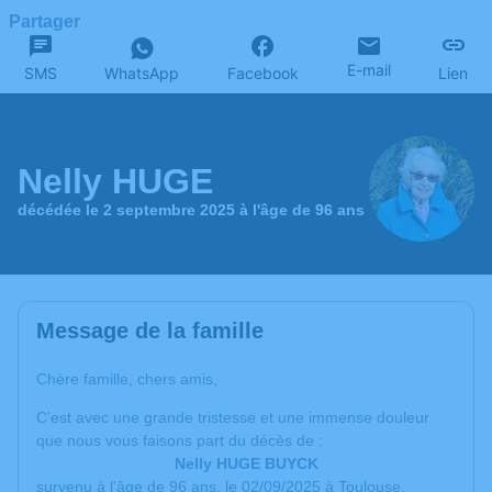
Partager
E-mail
SMS
WhatsApp
Facebook
Lien
Nelly HUGE
décédée le 2 septembre 2025 à l'âge de 96 ans
Message de la famille
Chère famille, chers amis,
C'est avec une grande tristesse et une
immense douleur
que nous vous faisons part du décès de :
Nelly HUGE BUYCK
survenu à l'âge de 96 ans, le 02/09/2025 à Toulouse.