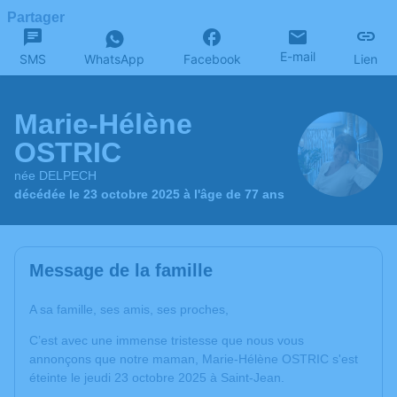
Partager
E-mail
SMS
WhatsApp
Facebook
Lien
Marie-Hélène
OSTRIC
née DELPECH
décédée le 23 octobre 2025 à l'âge de 77 ans
Message de la famille
A sa famille, ses amis, ses proches,
C’est avec une immense tristesse que nous vous
annonçons que notre maman, Marie-Hélène OSTRIC s'est
éteinte le jeudi 23 octobre 2025 à Saint-Jean.