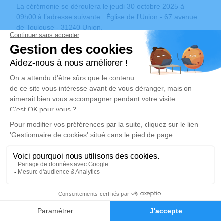
La cérémonie se déroulera le jeudi 30 octobre 2025 à
09h00 à l’adresse suivante : Église de l'Union - 67 avenue
de Toulouse - 31240 Union.
La crémation aura lieu à 10h30 au Crématorium Toulouse
Sud à St Orens de Gameville.
Si vous le désirez, vous pourrez lui rendre visite au
Funérarium L'Envol au 6 allée de Longueterre, 31850
Montrabe, à partir du vendredi 24 matin jusqu'au mercredi
29 octobre au soir.
Code d'entrée : 7731A
Code salon : CA783
Nous vous invitons à utiliser cet espace pour laisser vos
condoléances, partager des photos souvenirs, une
anecdote ou exprimer vos pensées à travers des poèmes
ou des textes. Cet endroit est un lieu d'expression dédié à
honorer la mémoire de Marie-Hélène OSTRIC.
37
De la part de ses enfants, Virginie et Laurent.
Faire-part
Hommages
Un service de plantation d’arbre hommage est
disponible