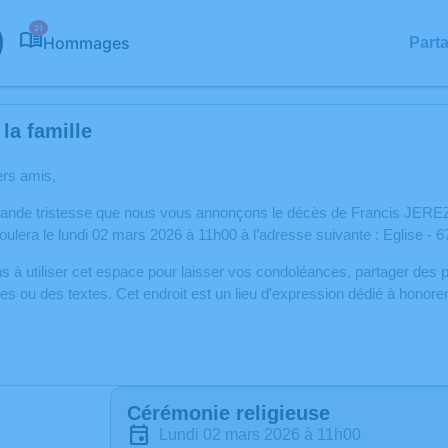
21
Hommages
Part
la famille
ers amis,
rande tristesse que nous vous annonçons le décès de Francis JEREZ 
ulera le lundi 02 mars 2026 à 11h00 à l’adresse suivante : Eglise - 
s à utiliser cet espace pour laisser vos condoléances, partager de
s ou des textes. Cet endroit est un lieu d'expression dédié à honore
Cérémonie religieuse
lundi 02 mars 2026 à 11h00