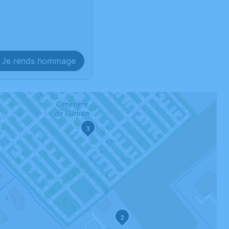
Je rends hommage
3
2