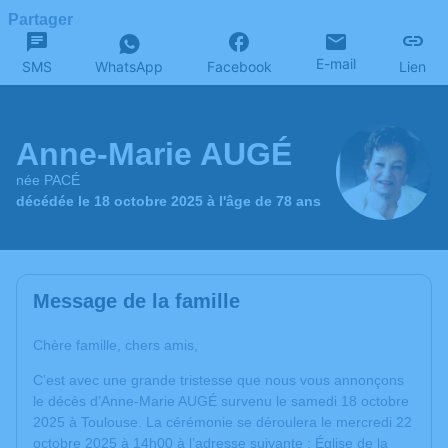
Partager
E-mail
SMS
WhatsApp
Facebook
Lien
Anne-Marie AUGÉ
née PACÉ
décédée le 18 octobre 2025 à l'âge de 78 ans
Message de la famille
Chère famille, chers amis,
C’est avec une grande tristesse que nous vous annonçons
le décès d’Anne-Marie AUGÉ survenu le samedi 18 octobre
2025 à Toulouse. La cérémonie se déroulera le mercredi 22
octobre 2025 à 14h00 à l’adresse suivante : Église de la