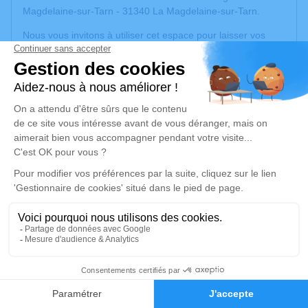
Magdelaine-sur-Tarn - 31340 La Magdelaine-sur-Tarn.
Nous vous invitons à utiliser cet espace pour laisser vos
condoléances, partager des photos souvenirs, une
anecdote ou exprimer vos pensées à travers des poèmes
ou des textes. Cet endroit est un lieu d'expression dédié à
honorer la mémoire d’Anne-Marie AUGÉ.
Un service de plantation d’arbre hommage est
disponible
ici
.
Je rends hommage
Cérémonie religieuse
mercredi 22 octobre 2025 à 14h00
Église de La Magdelaine-sur-Tarn
15
31340 La Magdelaine-sur-Tarn
Faire-part
Hommages
Je rends hommage